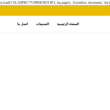
ttq.load('CSL2QPRC77U9RHEHOT40'); ttq.page(); }(window, document, 'ttq');
الصفحة الرئيسية
التصنيفات
اتصل بنا