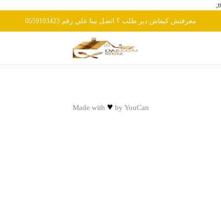
معرفتش كيفاش دير طلب ؟ اتصل بينا علي رقم 0559103423
♥
Made with
by
YouCan