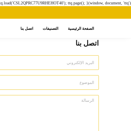
ttq.load('CSL2QPRC77U9RHEHOT40'); ttq.page(); }(window, document, 'ttq');
الصفحة الرئيسية
التصنيفات
اتصل بنا
اتصل بنا