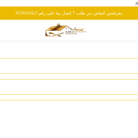
معرفتش كيفاش دير طلب ؟ اتصل بينا علي رقم 0559103423