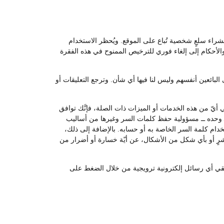
لشراء سلعٍ شخصية تُباع على الموقع. ويُحظر الاستخدام
والأحكام إلى إلغاء فوري للترخيص الممنوح في هذه الفقرة
لبائعين أنفسهم وليس لنا فيها أي شأن. وترجع التعليقات أو
أيّ من هذه الخدمات أو الميزات ذات الصلة، فإنَّك توافق
ــ وحده ــ مسؤولية حفظ كلمات السر وغيرها من أساليب
م كلمة السر الخاصة به أو حسابه. بالإضافة إلى ذلك،
اشرٍ أو بأي شكل من الأشكال، عن أيّة خسارة أو أضرار من
 تلقي أي رسائل إلكترونية ترويجية من خلال الضغط على