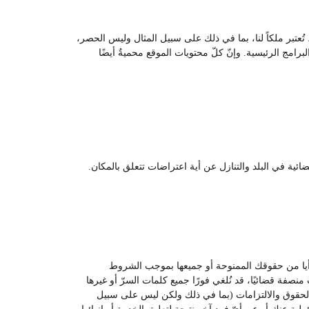
ُعتبر ملكاً لنا، بما في ذلك على سبيل المثال وليس الحصر،
امج الرئيسية. وإنّ كلّ محتويات الموقع محميةٌ أيضًا
ئية في البلد والتنازل عن أية اعتراضات تتعلق بالمكان.
غي أيا من حقوقك الممنوحة أو جميعها بموجب الشروط
منصفة قضائيًا، قد نُلغي فورًا جميع كلمات السرّ أو غيرها
ع الحقوق والالتزامات (بما في ذلك ولكن ليس على سبيل