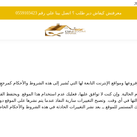
معرفتش كيفاش دير طلب ؟ اتصل بينا علي رقم 0559103423
ا ومواقع الإنترنت التابعة لها التي تُشير إلى هذه الشروط والأحكام كمرجعٍ ل
م الحالية. وإن كنت لا توافق عليها، فعليك عدم استخدام هذا الموقع. ويحتفظ ا
 إزالتها في أي وقت. وتصبح التغييرات سارية النفاذ عندما يتم نشرها على الموق
 المستمر للموقع ــ بعد نشر التغييرات الحادثة في هذه الشروط والأحكام الخاصة