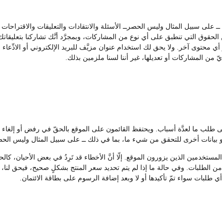
ك ــ على سبيل المثال وليس الحصرــ الأسئلة والانتقادات والتعليقات والاقتراح
لحقوق التي تنطبق على أي نوع من المشاركات، وبمجرَّد أنَّك تشاركنا بتعليقاتك أ
 أي محتوى آخر. ولا يحق لك استخدام عنوان مزيَّف للبريد الإلكتروني أو الادِّعا
ّ من المشاركات أو تعديلها، غير أننا لسنا ملزمين بذلك.
على طلب ما لعدَّة أسباب. ويحتفظ القائمون على الموقع بالحقّ في رفض أو إل
بيانات أخرى للتحقق من شيء ما، بما في ذلك ــ على سبيل المثال وليس الحصر
تخدمين الذين يزورون الموقع. إلّا أنَّ الأخطاء قد تَرِدُ في بعض الأحيان، كالحا
 الطلبات. وفي حالة ما إذا لم يتم تحديد سعر المنتج بشكلٍ صحيح، فيحق لنا، وف
 أي طلبات سواء تمّ تأكيدها أو لا وبعد إضافة الرسوم على بطاقة الائتمان.