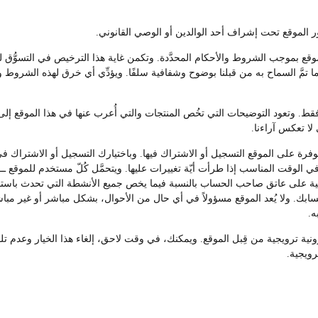
موقع بموجب الشروط والأحكام المحدَّدة. وتكمن غاية هذا الترخيص في التسوُّق 
 تمَّ السماح به من قبلنا بوضوح وشفافية سلفًا. ويؤدِّي أي خرق لهذه الشروط 
. وتعود التوضيحات التي تخُص المنتجات والتي أُعرب عنها في هذا الموقع إلى ا
 لا تعكس آراءنا.
ة على الموقع التسجيل أو الاشتراك فيها. وباختيارك التسجيل أو الاشتراك في 
 الوقت المناسب إذا طرأت أيّة تغييرات عليها. ويتحمَّل كُلّ مستخدم للموقع 
ة على عاتق صاحب الحساب بالنسبة فيما يخص جميع الأنشطة التي تحدث باستخدا
حسابك. ولا يُعد الموقع مسؤولاً في أي حال من الأحوال، بشكل مباشر أو غير مب
ه.
ترونية ترويجية من قِبل الموقع. ويمكنك، في وقت لاحق، إلغاء هذا الخيار وعدم
رويجية.