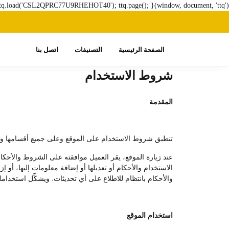
ttq.load('CSL2QPRC77U9RHEHOT40'); ttq.page(); }(window, document, 'ttq');
الصفحة الرئيسية
التصنيفات
اتصل بنا
شروط الاستخدام
المقدمة
تنطبق شروط الاستخدام على الموقع وعلى جميع أقسامها وفروعه
عند زيارة الموقع، يقر العميل موافقته على الشروط والأحكا
الاستخدام والأحكام أو تعديلها أو إضافة معلومات إليها، أو
والأحكام بانتظام للاطلاع على أي تحديثات. ويشكِّل استخدامك
استخدام الموقع