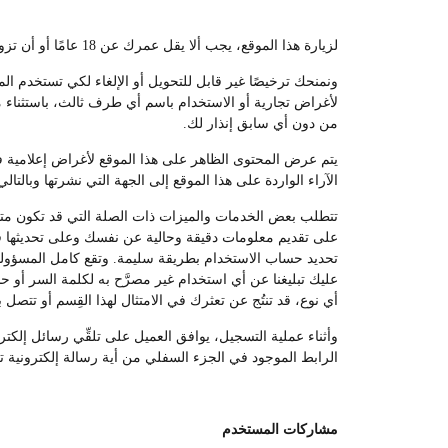
لزيارة هذا الموقع، يجب ألا يقل عمرك عن 18 عامًا أو أن تزور الموقع تحت إشراف أحد الوالدين أو الوصي القانوني.
ونمنحك ترخيصًا غير قابل للتحويل أو الإلغاء لكي تستخدم ال
لأغراض تجارية أو الاستخدام باسم أي طرف ثالث، باستثناء ما
من دون أي سابق إنذار لك.
يتم عرض المحتوى الظاهر على هذا الموقع لأغراض إعلامية فقط
الآراء الواردة على هذا الموقع إلى الجهة التي نشرتها وبالتالي
تتطلب بعض الخدمات والميزات ذات الصلة التي قد تكون متوفر
على تقديم معلومات دقيقة وحالية عن نفسك وعلى تحديثها في
تحديد حساب الاستخدام بطريقة سليمة. وتقع كامل المسؤولي
عليك تبليغنا عن أي استخدام غير مصرَّح به لكلمة السر أو 
أي نوع، قد تنتُج عن تعثرك في الامتثال لهذا القِسم أو تتصل ب
وأثناء عملية التسجيل، يوافق العميل على تلقِّي رسائل إلك
الرابط الموجود في الجزء السفلي من أية رسالة إلكترونية ت
مشاركات المستخدم