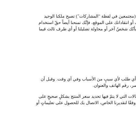
ات (مجتمعين في لفظة “المشاركات”) تصبح ملكنا الوحيد
و انتقاداتك على الموقع، فإنَّك تمنحنا أيضاً حقّ استخدام
ء بأنّك شخصٌ آخر أو محاولة تضليلنا أو أي طرف ثالث فيما
غاء أي طلب لأي سببٍ من الأسباب وفي أي وقت. وقبل أن
، رقم الهاتف والعنوان.
لات التي لا يتمّ فيها تحديد سعر المنتج بشكلٍ صحيحٍ على
قًا لتقديرنا الخاص، الاتصال بك للحصول على تعليماتٍ أو