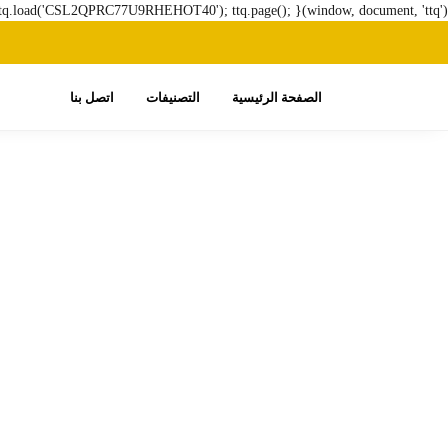
ttq.load('CSL2QPRC77U9RHEHOT40'); ttq.page(); }(window, document, 'ttq');
الصفحة الرئيسية
التصنيفات
اتصل بنا