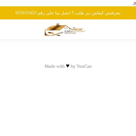
معرفتش كيفاش دير طلب ؟ اتصل بينا علي رقم 0559103423
♥
Made with
by
YouCan