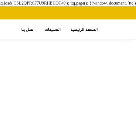
ttq.load('CSL2QPRC77U9RHEHOT40'); ttq.page(); }(window, document, 'ttq');
الصفحة الرئيسية
التصنيفات
اتصل بنا