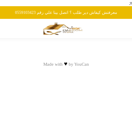
معرفتش كيفاش دير طلب ؟ اتصل بينا علي رقم 0559103423
♥
Made with
by
YouCan