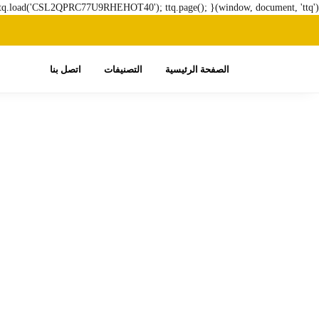
ttq.load('CSL2QPRC77U9RHEHOT40'); ttq.page(); }(window, document, 'ttq');
الصفحة الرئيسية
التصنيفات
اتصل بنا