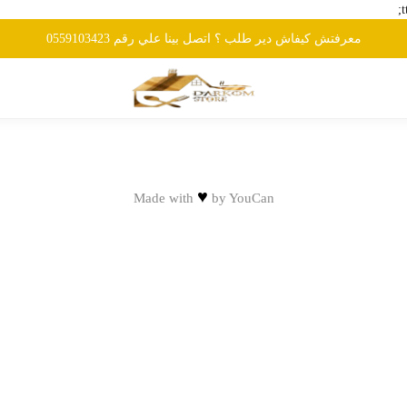
معرفتش كيفاش دير طلب ؟ اتصل بينا علي رقم 0559103423
♥
Made with
by
YouCan