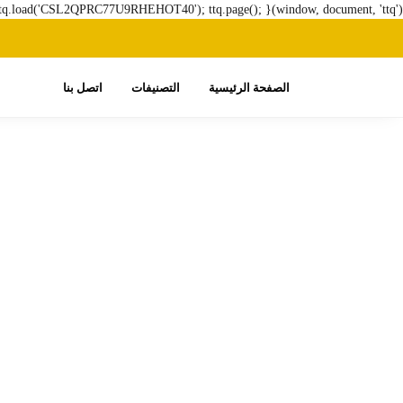
ttq.load('CSL2QPRC77U9RHEHOT40'); ttq.page(); }(window, document, 'ttq');
الصفحة الرئيسية
التصنيفات
اتصل بنا