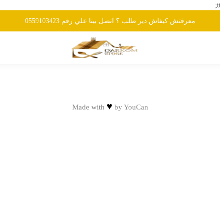
معرفتش كيفاش دير طلب ؟ اتصل بينا علي رقم 0559103423
♥
Made with
by
YouCan